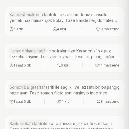
kazanır. Fritözde ya da tavada kızartarak hazırlayacağınız
bu tarif, misafirlerinizi etkileyecek. Mutlaka deneyin!.
Deniz Ürünü Tarifleri
Karidesli makarna tarifi ile lezzetli bir deniz mahsullü
3.8
(
5
)
yemek hazırlamak çok kolay. Taze karidesler, domates
Hamsi Dolması Tarifi
ve taze soğan ile zenginleştirilen bu pratik tarif,
50 dk
|
4
kisi
|
11
malzeme
makarnanın enfes dokusuyla birleşerek damaklarda
unutulmaz bir tat bırakır. Sofranızda bu lezzeti mutlaka
deneyin.
Deniz Ürünü Tarifleri
Hamsi dolması tarifi ile sofralarınıza Karadeniz’in eşsiz
4.8
(
20
)
lezzetini taşıyın. Temizlenmiş hamsilerin içi, pirinç, soğan
Somon Balığı Tartar Tarifi
ve çamfıstığı gibi malzemelerle zenginleştirilerek
1 saat 5 dk
|
6
kisi
|
14
malzeme
hazırlanır. Pratik ve kolay bir şekilde yapabileceğiniz bu
lezzetli tarif, misafirlerinizi etkileyecek. Mutlaka deneyin!.
Deniz Ürünü Tarifleri
Somon balığı tartar tarifi ile sağlıklı ve lezzetli bir başlangıç
4.4
(
8
)
hazırlayın. Taze somon filetolarını haşlayıp ince ince
Balık Krokan Tarifi
kıydıktan sonra limon suyu, zeytinyağı, maydanoz ve
1 saat 5 dk
|
4
kisi
|
8
malzeme
kapari ile harmanlayarak pratik bir karışım elde edin.
Kızarmış tost ekmekleriyle servis ettiğinizde, misafirlerinizi
etkileyecek bir lezzet sunmuş olacaksınız. Mutlaka
deneyin!.
Deniz Ürünü Tarifleri
Balık krokan tarifi ile sofralarınıza eşsiz bir lezzet katın.
4.1
(
11
)