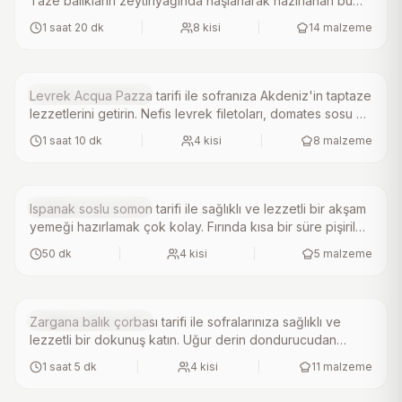
Taze balıkların zeytinyağında haşlanarak hazırlanan bu
Levrek Acqua Pazza Tarifi
pratik ve lezzetli tarif, bayat ekmek, maydanoz ve kuş
1 saat 20 dk
|
8
kisi
|
14
malzeme
üzümü ile zenginleştirilir. Farklı bir tat arayanlar için
mutlaka denemeye değer bir ev yapımı lezzet!.
Deniz Ürünü Tarifleri
Levrek Acqua Pazza tarifi ile sofranıza Akdeniz'in taptaze
4.2
(
21
)
lezzetlerini getirin. Nefis levrek filetoları, domates sosu ve
Ispanak Soslu Somon Tarifi
taze baharatlarla bir araya gelerek damaklarda unutulmaz
1 saat 10 dk
|
4
kisi
|
8
malzeme
bir tat bırakır. Kolay ve pratik bu ev yapımı tarifi mutlaka
deneyin, sevdiklerinize İtalyan mutfağının büyüsünü
yaşatın.
Deniz Ürünü Tarifleri
Ispanak soslu somon tarifi ile sağlıklı ve lezzetli bir akşam
4.3
(
16
)
yemeği hazırlamak çok kolay. Fırında kısa bir süre pişirilen
Zargana Balık Çorbası Tarifi
somon balığı, zeytinyağı, sirke ve limon suyu ile
50 dk
|
4
kisi
|
5
malzeme
harmanlanmış ıspanak sosu ile mükemmel bir uyum
yakalıyor. Bu pratik ev yapımı tarif, sofralarınıza şıklık
katacak. Mutlaka deneyin!.
Deniz Ürünü Tarifleri
Zargana balık çorbası tarifi ile sofralarınıza sağlıklı ve
3.9
(
22
)
lezzetli bir dokunuş katın. Uğur derin dondurucudan
Kalkan Tava Tarifi
çıkardığınız balığı kaynatarak elde edilen besleyici su,
1 saat 5 dk
|
4
kisi
|
11
malzeme
taze sebzelerle birleşerek eşsiz bir tat sunar. Bu pratik
çorba, kış günlerinde...