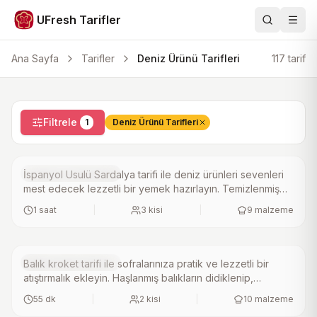
UFresh Tarifler
Ara
Men
Ana Sayfa
Tarifler
Deniz Ürünü Tarifleri
117
tarif
4.7
(
5
)
İspanyol Usulü Sardalya Tarifi
Filtrele
1
Deniz Ürünü Tarifleri
Deniz Ürünü Tarifleri
İspanyol Usulü Sardalya tarifi ile deniz ürünleri sevenleri
3.8
(
22
)
mest edecek lezzetli bir yemek hazırlayın. Temizlenmiş
Balık Kroket Tarifi
sardalyalar, maydanoz ve sarımsakla harmanlanıp fırında
1 saat
|
3
kisi
|
9
malzeme
pişirildiğinde ortaya çıkan enfes tat, sofralarınızı
süsleyecek. Kolay ve pratik bir ev yapımı tarif arıyorsanız,
bu tarifi mutlaka deneyin!.
Deniz Ürünü Tarifleri
Balık kroket tarifi ile sofralarınıza pratik ve lezzetli bir
4.0
(
17
)
atıştırmalık ekleyin. Haşlanmış balıkların didiklenip,
Karidesli Makarna Tarifi
maydanoz ile harmanlanarak hazırlanan bu kroketler, un
55 dk
|
2
kisi
|
10
malzeme
ve süt ile yapılan kıvamlı harcı ile mükemmel bir doku