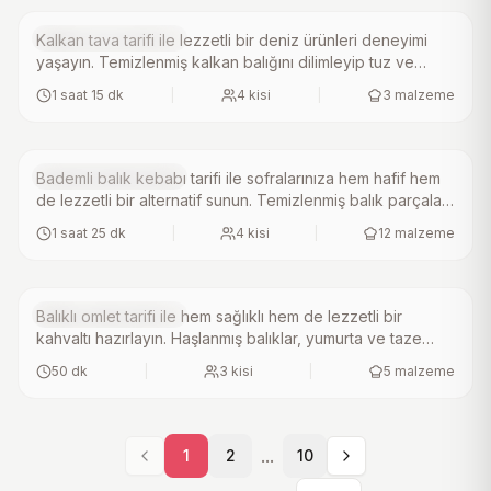
Deniz Ürünü Tarifleri
Kalkan tava tarifi ile lezzetli bir deniz ürünleri deneyimi
4.2
(
5
)
yaşayın. Temizlenmiş kalkan balığını dilimleyip tuz ve
Bademli Balık Kebabı Tarifi
karabiberle tatlandırdıktan sonra, mısır ununa bulayıp
1 saat 15 dk
|
4
kisi
|
3
malzeme
kızgın yağda pişirerek altın rengi almasını sağlayın. Pratik
ve kolay bu ev yapımı tarif, sofralarınıza taze bir dokunuş
katacak. Mutlaka deneyin!.
Deniz Ürünü Tarifleri
Bademli balık kebabı tarifi ile sofralarınıza hem hafif hem
4.8
(
16
)
de lezzetli bir alternatif sunun. Temizlenmiş balık parçaları,
Balıklı Omlet Tarifi
taze soğan ve domates ile harmanlanarak bademle
1 saat 25 dk
|
4
kisi
|
12
malzeme
zenginleştirilen bu pratik tarif, fırında mükemmel bir
şekilde pişiyor. Sağlıklı ve doyurucu bir seçenek
arıyorsanız, mutlaka deneyin.
Deniz Ürünü Tarifleri
Balıklı omlet tarifi ile hem sağlıklı hem de lezzetli bir
kahvaltı hazırlayın. Haşlanmış balıklar, yumurta ve taze
soğan ile yapılan bu pratik omlet, sofralarınıza farklı bir tat
50 dk
|
3
kisi
|
5
malzeme
katacak. Kolayca hazırlayabileceğiniz ev yapımı bu lezzeti
mutlaka deneyin.
...
1
2
10