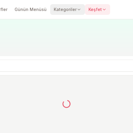
fler
Günün Menüsü
Kategoriler
Keşfet