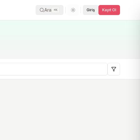
Ara
Giriş
Kayıt Ol
⌘K
Tema değiştir