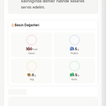
kalınlığında dilimler halinde keserek
servis edelim.
Besin Değerleri
350
23.5
kcal
g
Kalori
Protein
15.0
30.5
g
g
Yağ
Karb.