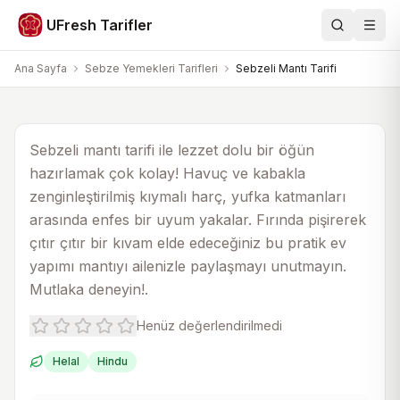
Sebze Yemekleri Tarifleri
UFresh Tarifler
Ara
Men
Sebzeli Mantı Tarifi
Ana Sayfa
Sebze Yemekleri Tarifleri
Sebzeli Mantı Tarifi
30 dk
40 dk
4
AI görsel
Sebzeli mantı tarifi ile lezzet dolu bir öğün
hazırlamak çok kolay! Havuç ve kabakla
zenginleştirilmiş kıymalı harç, yufka katmanları
arasında enfes bir uyum yakalar. Fırında pişirerek
çıtır çıtır bir kıvam elde edeceğiniz bu pratik ev
yapımı mantıyı ailenizle paylaşmayı unutmayın.
Mutlaka deneyin!.
Henüz değerlendirilmedi
Helal
Hindu