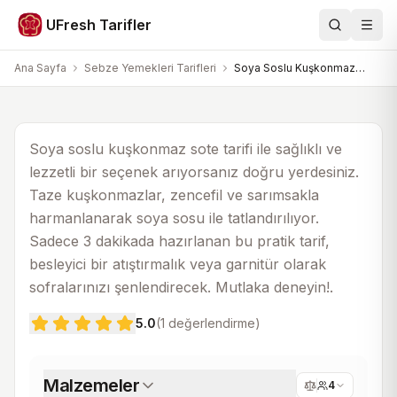
Sebze Yemekleri Tarifleri
UFresh Tarifler
Ara
Men
Soya Soslu Kuşkonmaz Sote Tarifi
Ana Sayfa
Sebze Yemekleri Tarifleri
Soya Soslu Kuşkonmaz Sote Tarifi
20 dk
30 dk
4
Soya soslu kuşkonmaz sote tarifi ile sağlıklı ve
lezzetli bir seçenek arıyorsanız doğru yerdesiniz.
Taze kuşkonmazlar, zencefil ve sarımsakla
harmanlanarak soya sosu ile tatlandırılıyor.
Sadece 3 dakikada hazırlanan bu pratik tarif,
besleyici bir atıştırmalık veya garnitür olarak
sofralarınızı şenlendirecek. Mutlaka deneyin!.
5.0
(
1
değerlendirme)
Malzemeler
4