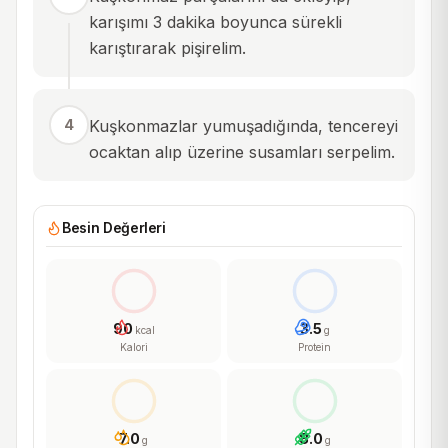
karışımı 3 dakika boyunca sürekli
karıştırarak pişirelim.
4
Kuşkonmazlar yumuşadığında, tencereyi
ocaktan alıp üzerine susamları serpelim.
Besin Değerleri
90
3.5
kcal
g
Kalori
Protein
7.0
8.0
g
g