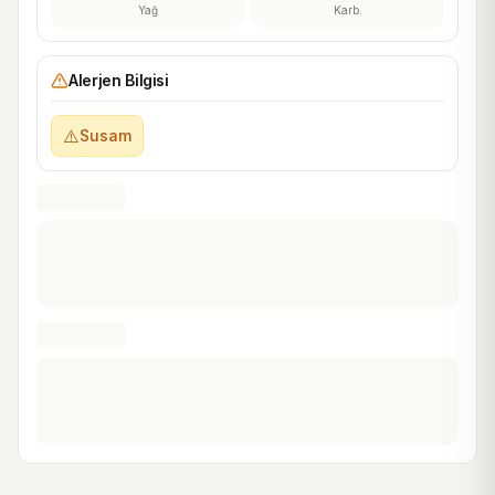
Yağ
Karb.
Alerjen Bilgisi
⚠️
Susam
4.7
4.6
(
11
)
(
13
)