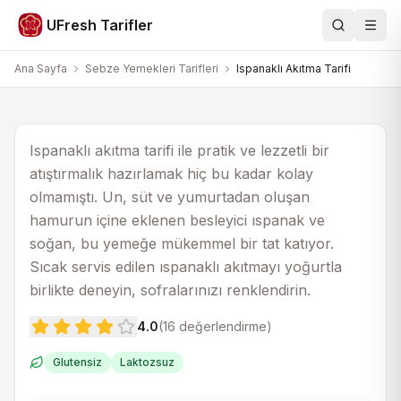
Sebze Yemekleri Tarifleri
UFresh Tarifler
Ara
Men
Ispanaklı Akıtma Tarifi
Ana Sayfa
Sebze Yemekleri Tarifleri
Ispanaklı Akıtma Tarifi
30 dk
40 dk
4
Ispanaklı akıtma tarifi ile pratik ve lezzetli bir
atıştırmalık hazırlamak hiç bu kadar kolay
olmamıştı. Un, süt ve yumurtadan oluşan
hamurun içine eklenen besleyici ıspanak ve
soğan, bu yemeğe mükemmel bir tat katıyor.
Sıcak servis edilen ıspanaklı akıtmayı yoğurtla
birlikte deneyin, sofralarınızı renklendirin.
4.0
(
16
değerlendirme)
Glutensiz
Laktozsuz