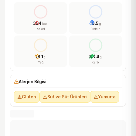
354
16.5
kcal
g
Kalori
Protein
18.1
38.4
g
g
Yağ
Karb.
Alerjen Bilgisi
⚠️
⚠️
⚠️
Gluten
Süt ve Süt Ürünleri
Yumurta