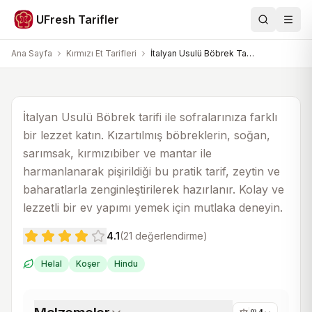
Kırmızı Et Tarifleri
UFresh Tarifler
Ara
Men
İtalyan Usulü Böbrek Tarifi
Ana Sayfa
Kırmızı Et Tarifleri
İtalyan Usulü Böbrek Tarifi
25 dk
40 dk
4
İtalyan Usulü Böbrek tarifi ile sofralarınıza farklı
bir lezzet katın. Kızartılmış böbreklerin, soğan,
sarımsak, kırmızıbiber ve mantar ile
harmanlanarak pişirildiği bu pratik tarif, zeytin ve
baharatlarla zenginleştirilerek hazırlanır. Kolay ve
lezzetli bir ev yapımı yemek için mutlaka deneyin.
4.1
(
21
değerlendirme)
Helal
Koşer
Hindu