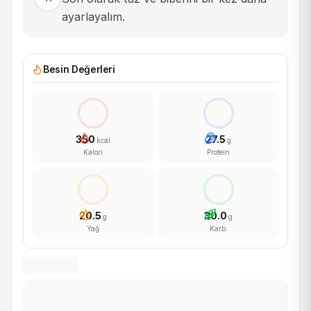
ayarlayalım.
Besin Değerleri
350
27.5
kcal
g
Kalori
Protein
20.5
30.0
g
g
Yağ
Karb.