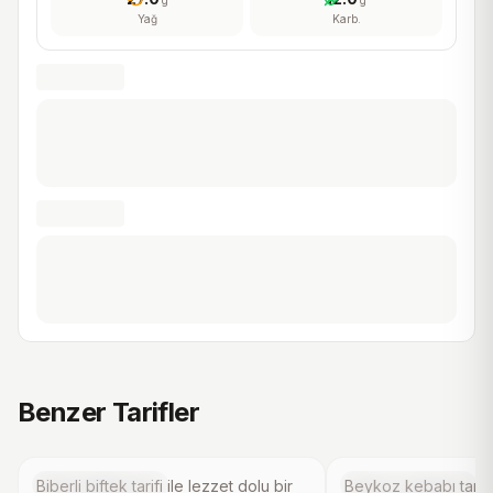
g
g
Yağ
Karb.
4.2
(
5
)
Biberli Biftek Tarifi
Beykoz Kebabı T
Benzer Tarifler
Kırmızı Et Tarifleri
Kırmızı Et Tarifleri
Biberli biftek tarifi ile lezzet dolu bir
Beykoz kebabı tarifi 