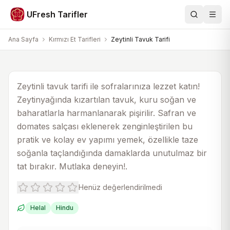
Kırmızı Et Tarifleri
UFresh Tarifler
Ara
Men
Zeytinli Tavuk Tarifi
Ana Sayfa
Kırmızı Et Tarifleri
Zeytinli Tavuk Tarifi
30 dk
45 dk
4
Zeytinli tavuk tarifi ile sofralarınıza lezzet katın!
Zeytinyağında kızartılan tavuk, kuru soğan ve
baharatlarla harmanlanarak pişirilir. Safran ve
domates salçası eklenerek zenginleştirilen bu
pratik ve kolay ev yapımı yemek, özellikle taze
soğanla taçlandığında damaklarda unutulmaz bir
tat bırakır. Mutlaka deneyin!.
Henüz değerlendirilmedi
Helal
Hindu