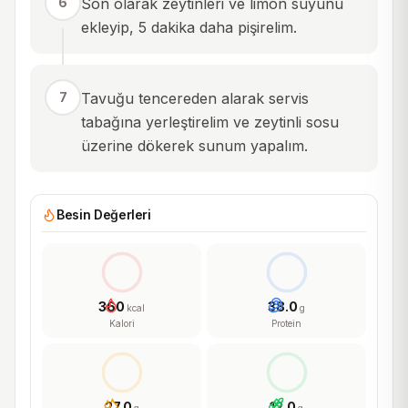
6
Son olarak zeytinleri ve limon suyunu
ekleyip, 5 dakika daha pişirelim.
7
Tavuğu tencereden alarak servis
tabağına yerleştirelim ve zeytinli sosu
üzerine dökerek sunum yapalım.
Besin Değerleri
360
38.0
kcal
g
Kalori
Protein
27.0
12.0