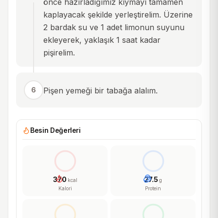
önce hazırladığımız kıymayı tamamen
kaplayacak şekilde yerleştirelim. Üzerine
2 bardak su ve 1 adet limonun suyunu
ekleyerek, yaklaşık 1 saat kadar
pişirelim.
6
Pişen yemeği bir tabağa alalım.
Besin Değerleri
370
27.5
kcal
g
Kalori
Protein