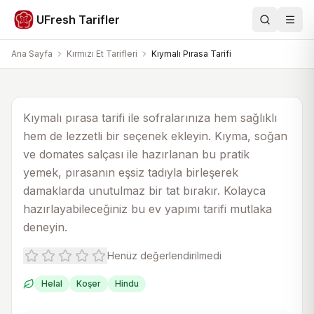
Kırmızı Et Tarifleri
UFresh Tarifler
Ara
Men
Kıymalı Pırasa Tarifi
Ana Sayfa
Kırmızı Et Tarifleri
Kıymalı Pırasa Tarifi
30 dk
40 dk
4
Kıymalı pırasa tarifi ile sofralarınıza hem sağlıklı
hem de lezzetli bir seçenek ekleyin. Kıyma, soğan
ve domates salçası ile hazırlanan bu pratik
yemek, pırasanın eşsiz tadıyla birleşerek
damaklarda unutulmaz bir tat bırakır. Kolayca
hazırlayabileceğiniz bu ev yapımı tarifi mutlaka
deneyin.
Henüz değerlendirilmedi
Helal
Koşer
Hindu