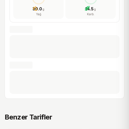
30.0
14.5
g
g
Yağ
Karb.
4.5
(
18
)
Nohutlu Paça Yahnisi Tarifi
Kuzu Kaburga Do
Benzer Tarifler