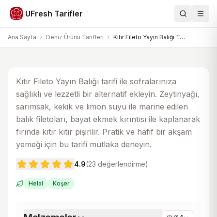
Deniz Ürünü Tarifleri
UFresh Tarifler
Ara
Men
Kıtır Fileto Yayın Balığı Tarifi
Ana Sayfa
Deniz Ürünü Tarifleri
Kıtır Fileto Yayın Balığı Tarifi
25 dk
50 dk
4
Kıtır Fileto Yayın Balığı tarifi ile sofralarınıza
sağlıklı ve lezzetli bir alternatif ekleyin. Zeytinyağı,
sarımsak, kekik ve limon suyu ile marine edilen
balık filetoları, bayat ekmek kırıntısı ile kaplanarak
fırında kıtır kıtır pişirilir. Pratik ve hafif bir akşam
yemeği için bu tarifi mutlaka deneyin.
4.9
(
23
değerlendirme)
Helal
Koşer