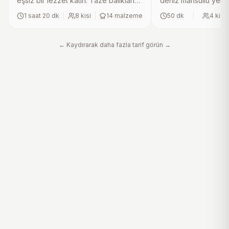
eşsiz bir lezzet katın. Taze balıkların
deniz mahsullü yeme
zeytinyağında haşlanarak hazırlanan
çok kolay. Taze kar
1 saat 20 dk
|
8
kisi
|
14
malzeme
50 dk
|
4
kisi
bu pratik ve lezzetli tarif, bayat
ve taze soğan ile ze
ekmek, maydanoz ve kuş üzümü ile
pratik tarif, makarna
zenginleştirilir. Farklı bir tat arayanlar
dokusuyla birleşere
← Kaydırarak daha fazla tarif görün →
için mutlaka denemeye değer bir ev
unutulmaz bir tat bır
yapımı lezzet!.
bu lezzeti mutlaka d