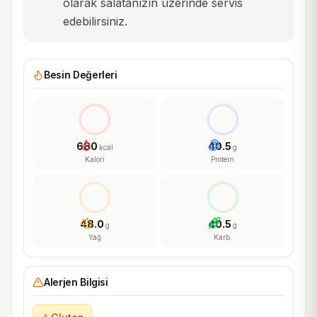
olarak salatanızın üzerinde servis
edebilirsiniz.
Besin Değerleri
680
40.5
kcal
g
Kalori
Protein
48.0
40.5
g
g
Yağ
Karb.
Alerjen Bilgisi