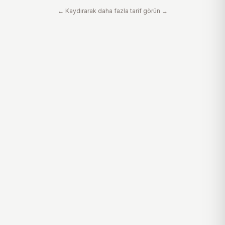
birlikte pişirilir. Üzerine dereotu
ekleyerek fırında piş
← Kaydırarak daha fazla tarif görün →
ekleyerek sunum yapabilirsiniz.
ve hafif bu ev yapım
yapanların favorisi 
deneyin!.