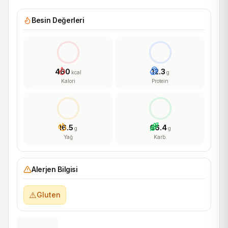
Besin Değerleri
460
12.3
kcal
g
Kalori
Protein
16.5
66.4
g
g
Yağ
Karb.
Alerjen Bilgisi
⚠️
Gluten