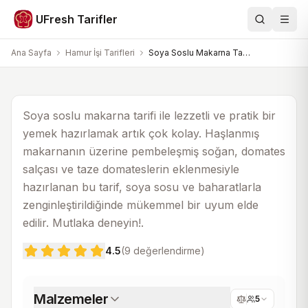
Hamur İşi Tarifleri
UFresh Tarifler
Ara
Men
Soya Soslu Makarna Tarifi
Ana Sayfa
Hamur İşi Tarifleri
Soya Soslu Makarna Tarifi
20 dk
1 saat
5
Soya soslu makarna tarifi ile lezzetli ve pratik bir
yemek hazırlamak artık çok kolay. Haşlanmış
makarnanın üzerine pembeleşmiş soğan, domates
salçası ve taze domateslerin eklenmesiyle
hazırlanan bu tarif, soya sosu ve baharatlarla
zenginleştirildiğinde mükemmel bir uyum elde
edilir. Mutlaka deneyin!.
4.5
(
9
değerlendirme)
Malzemeler
5