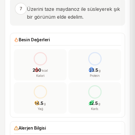
7
Üzerini taze maydanoz ile süsleyerek şık
bir görünüm elde edelim.
Besin Değerleri
290
33.5
kcal
g
Kalori
Protein
14.5
12.5
g
g
Yağ
Karb.
Alerjen Bilgisi