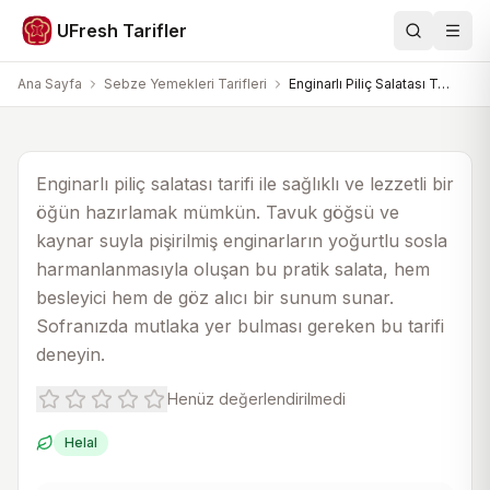
Sebze Yemekleri Tarifleri
UFresh Tarifler
Ara
Men
Enginarlı Piliç Salatası Tarifi
Ana Sayfa
Sebze Yemekleri Tarifleri
Enginarlı Piliç Salatası Tarifi
30 dk
20 dk
4
Enginarlı piliç salatası tarifi ile sağlıklı ve lezzetli bir
öğün hazırlamak mümkün. Tavuk göğsü ve
kaynar suyla pişirilmiş enginarların yoğurtlu sosla
harmanlanmasıyla oluşan bu pratik salata, hem
besleyici hem de göz alıcı bir sunum sunar.
Sofranızda mutlaka yer bulması gereken bu tarifi
deneyin.
Henüz değerlendirilmedi
Helal