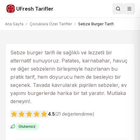
Çocuklara Özel Tarifler
UFresh Tarifler
Ara
Men
Sebze Burger Tarifi
Ana Sayfa
Çocuklara Özel Tarifler
Sebze Burger Tarifi
30 dk
35 dk
6
Sebze burger tarifi ile sağlıklı ve lezzetli bir
alternatif sunuyoruz. Patates, karnabahar, havuç
ve diğer sebzelerin birleşimiyle hazırlanan bu
pratik tarif, hem doyurucu hem de besleyici bir
seçenek. Tavada kavrularak pişirilen sebzeler, ev
yapımı burgerlerde harika bir tat yaratır. Mutlaka
deneyin!.
4.5
(
21
değerlendirme)
Glutensiz