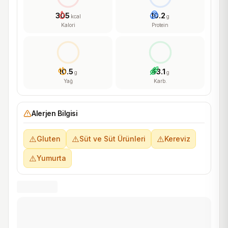
305
10.2
kcal
g
Kalori
Protein
10.5
43.1
g
g
Yağ
Karb.
Alerjen Bilgisi
⚠️
⚠️
⚠️
Gluten
Süt ve Süt Ürünleri
Kereviz
⚠️
Yumurta