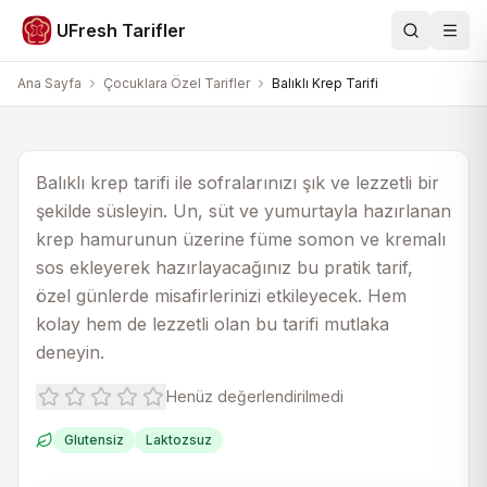
Çocuklara Özel Tarifler
UFresh Tarifler
Ara
Men
Balıklı Krep Tarifi
Ana Sayfa
Çocuklara Özel Tarifler
Balıklı Krep Tarifi
30 dk
1 saat 30 dk
4
AI görsel
Balıklı krep tarifi ile sofralarınızı şık ve lezzetli bir
şekilde süsleyin. Un, süt ve yumurtayla hazırlanan
krep hamurunun üzerine füme somon ve kremalı
sos ekleyerek hazırlayacağınız bu pratik tarif,
özel günlerde misafirlerinizi etkileyecek. Hem
kolay hem de lezzetli olan bu tarifi mutlaka
deneyin.
Henüz değerlendirilmedi
Glutensiz
Laktozsuz