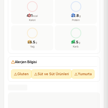
431
22.8
kcal
g
Kalori
Protein
36.5
16.5
g
g
Yağ
Karb.
Alerjen Bilgisi
⚠️
⚠️
⚠️
Gluten
Süt ve Süt Ürünleri
Yumurta