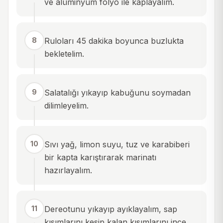
ve alüminyum folyo ile kaplayalım.
8
Ruloları 45 dakika boyunca buzlukta
bekletelim.
9
Salatalığı yıkayıp kabuğunu soymadan
dilimleyelim.
10
Sıvı yağ, limon suyu, tuz ve karabiberi
bir kapta karıştırarak marinatı
hazırlayalım.
11
Dereotunu yıkayıp ayıklayalım, sap
kısımlarını kesip kalan kısımlarını ince