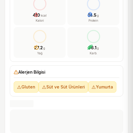
410
14.5
kcal
g
Kalori
Protein
27.2
36.1
g
g
Yağ
Karb.
Alerjen Bilgisi
⚠️
⚠️
⚠️
Gluten
Süt ve Süt Ürünleri
Yumurta