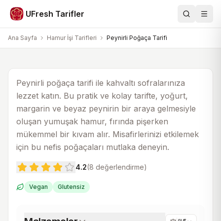
Hamur İşi Tarifleri
UFresh Tarifler
Ara
Men
Peynirli Poğaça Tarifi
Ana Sayfa
Hamur İşi Tarifleri
Peynirli Poğaça Tarifi
25 dk
1 saat 10 dk
5
Peynirli poğaça tarifi ile kahvaltı sofralarınıza
lezzet katın. Bu pratik ve kolay tarifte, yoğurt,
margarin ve beyaz peynirin bir araya gelmesiyle
oluşan yumuşak hamur, fırında pişerken
mükemmel bir kıvam alır. Misafirlerinizi etkilemek
için bu nefis poğaçaları mutlaka deneyin.
4.2
(
8
değerlendirme)
Vegan
Glutensiz