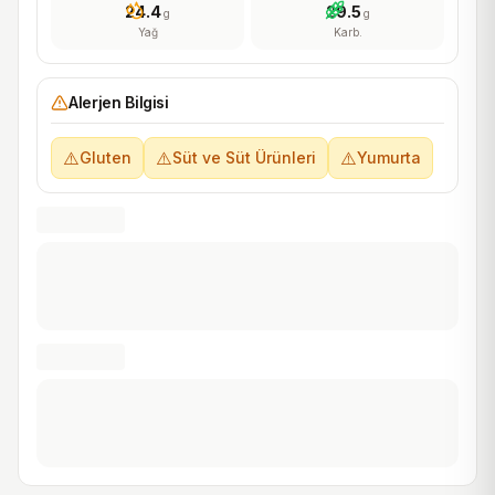
24.4
29.5
g
g
Yağ
Karb.
Alerjen Bilgisi
⚠️
⚠️
⚠️
Gluten
Süt ve Süt Ürünleri
Yumurta