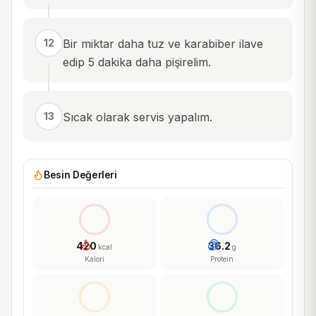
12
Bir miktar daha tuz ve karabiber ilave
edip 5 dakika daha pişirelim.
13
Sıcak olarak servis yapalım.
Besin Değerleri
420
36.2
kcal
g
Kalori
Protein