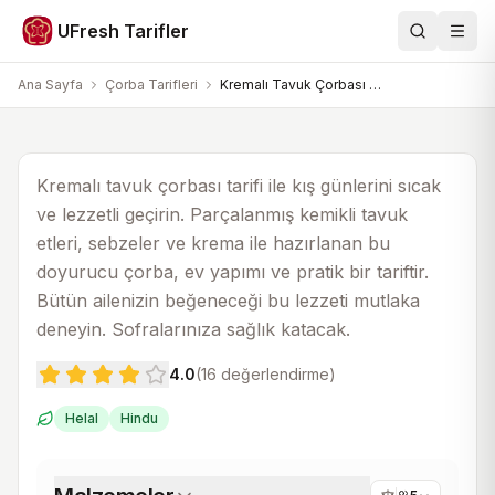
Çorba Tarifleri
UFresh Tarifler
Ara
Men
Kremalı Tavuk Çorbası Tarifi
Ana Sayfa
Çorba Tarifleri
Kremalı Tavuk Çorbası Tarifi
20 dk
40 dk
5
Kremalı tavuk çorbası tarifi ile kış günlerini sıcak
ve lezzetli geçirin. Parçalanmış kemikli tavuk
etleri, sebzeler ve krema ile hazırlanan bu
doyurucu çorba, ev yapımı ve pratik bir tariftir.
Bütün ailenizin beğeneceği bu lezzeti mutlaka
deneyin. Sofralarınıza sağlık katacak.
4.0
(
16
değerlendirme)
Helal
Hindu