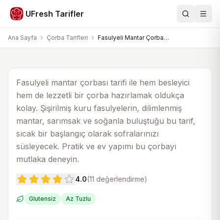
Çorba Tarifleri
UFresh Tarifler
Ara
Men
Fasulyeli Mantar Çorbası Tarifi
Ana Sayfa
Çorba Tarifleri
Fasulyeli Mantar Çorbası Tarifi
20 dk
40 dk
5
Fasulyeli mantar çorbası tarifi ile hem besleyici
hem de lezzetli bir çorba hazırlamak oldukça
kolay. Şişirilmiş kuru fasulyelerin, dilimlenmiş
mantar, sarımsak ve soğanla buluştuğu bu tarif,
sıcak bir başlangıç olarak sofralarınızı
süsleyecek. Pratik ve ev yapımı bu çorbayı
mutlaka deneyin.
4.0
(
11
değerlendirme)
Glutensiz
Az Tuzlu