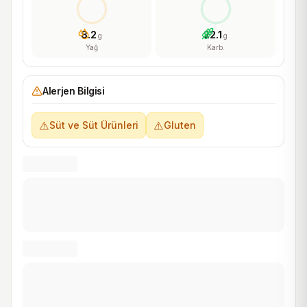
8.2
22.1
g
g
Yağ
Karb.
Alerjen Bilgisi
⚠️
⚠️
Süt ve Süt Ürünleri
Gluten