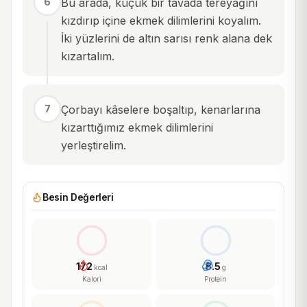
6
Bu arada, küçük bir tavada tereyağını
kızdırıp içine ekmek dilimlerini koyalım.
İki yüzlerini de altın sarısı renk alana dek
kızartalım.
7
Çorbayı kâselere boşaltıp, kenarlarına
kızarttığımız ekmek dilimlerini
yerleştirelim.
Besin Değerleri
172
8.5
kcal
g
Kalori
Protein