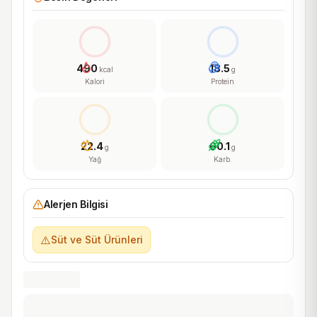
490
18.5
kcal
g
Kalori
Protein
22.4
60.1
g
g
Yağ
Karb.
Alerjen Bilgisi
⚠️
Süt ve Süt Ürünleri