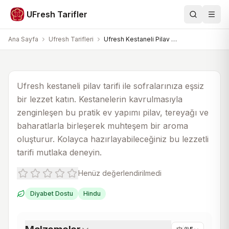
Ufresh Tarifleri
UFresh Tarifler
Ara
Men
Ufresh Kestaneli Pilav Tarifi
Ana Sayfa
Ufresh Tarifleri
Ufresh Kestaneli Pilav Tarifi
30 dk
50 dk
5
AI görsel
Ufresh kestaneli pilav tarifi ile sofralarınıza eşsiz
bir lezzet katın. Kestanelerin kavrulmasıyla
zenginleşen bu pratik ev yapımı pilav, tereyağı ve
baharatlarla birleşerek muhteşem bir aroma
oluşturur. Kolayca hazırlayabileceğiniz bu lezzetli
tarifi mutlaka deneyin.
Henüz değerlendirilmedi
Diyabet Dostu
Hindu