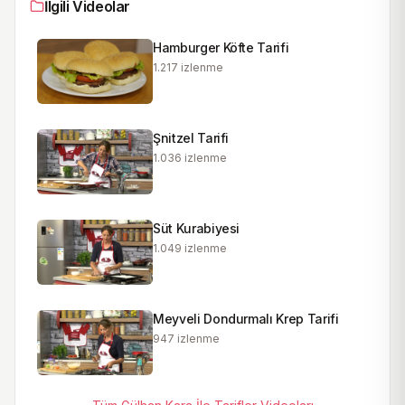
İlgili Videolar
Hamburger Köfte Tarifi
1.217
izlenme
Şnitzel Tarifi
1.036
izlenme
Süt Kurabiyesi
1.049
izlenme
Meyveli Dondurmalı Krep Tarifi
947
izlenme